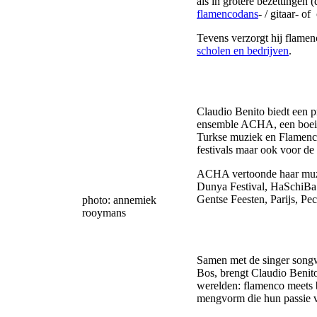
als in grotere bezettingen 
flamencodans
- / gitaar- o
Tevens verzorgt hij flame
scholen en bedrijven
.
Claudio Benito
biedt een 
ensemble ACHA, een boeie
Turkse muziek en Flamenco
festivals maar ook voor de 
ACHA vertoonde haar muzi
Dunya Festival,
HaSchiBa 
Gentse Feesten, Parijs, Pe
photo: annemiek
rooymans
Samen met de singer songwr
Bos
, brengt
Claudio Benit
werelden: flamenco meets 
mengvorm die hun passie 